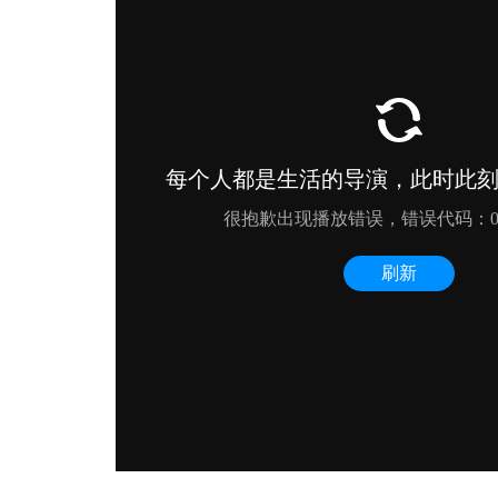
用高纯勃姆石1
导热用系列α-氧化铝2
导热