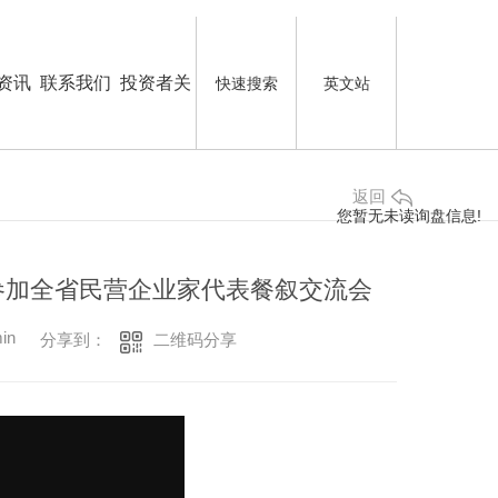
资讯
联系我们
投资者关
快速搜索
英文站
返回
系
您暂无未读询盘信息!
淑云参加全省民营企业家代表餐叙交流会
in
二维码分享
分享到：