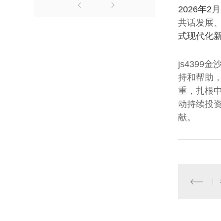
2026年
2
月
共话发展
式现代化
js439
持和帮助
重，扎根
动持续投
献。